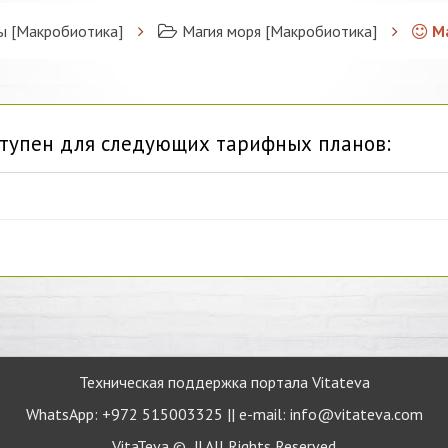
ы [Макробиотика]
Магия моря [Макробиотика]
М
тупен для следующих тарифных планов:
Техническая поддержка портала Vitateva
WhatsApp: +972 515003325 || e-mail: info@vitateva.com
VitaTeva © || All Rights Reserved