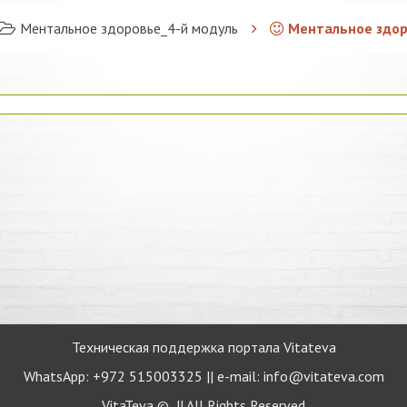
Ментальное здоровье_4-й модуль
Ментальное здор
Техническая поддержка портала Vitateva
WhatsApp: +972 515003325 || e-mail: info@vitateva.com
VitaTeva © || All Rights Reserved