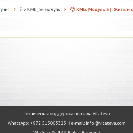
лучия
КМБ_3й модуль
КМБ. Модуль 3 || Жить и 
Техническая поддержка портала Vitateva
WhatsApp: +972 515003325 || e-mail: info@vitateva.com
VitaTeva © || All Rights Reserved