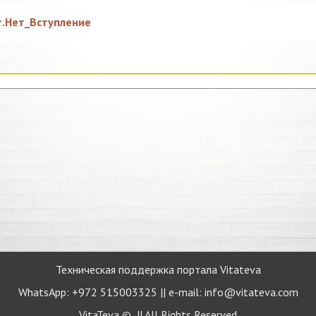
.Нет_Вступление
Техническая поддержка портала Vitateva
WhatsApp: +972 515003325 || e-mail: info@vitateva.com
VitaTeva © || All Rights Reserved