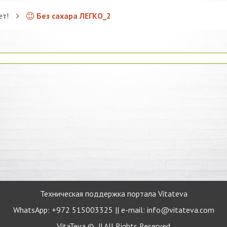
ет!
Без сахара ЛЕГКО_2
Техническая поддержка портала Vitateva
WhatsApp: +972 515003325 || e-mail: info@vitateva.com
VitaTeva © || All Rights Reserved