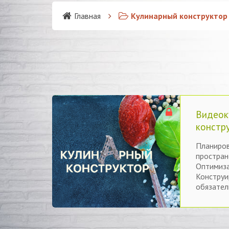
Главная
Кулинарный конструктор
Видеок
констр
Планиров
пространс
Оптимиза
Конструи
обязател